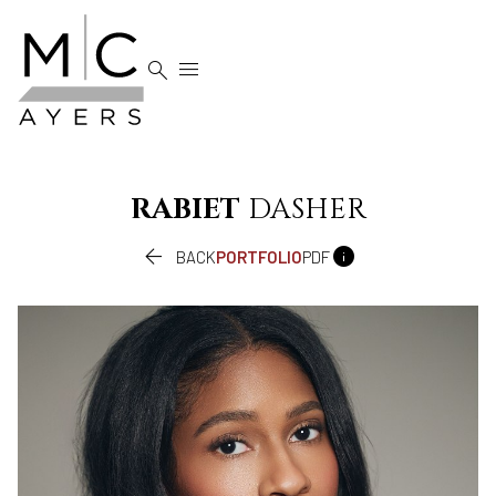


RABIET
DASHER


BACK
PORTFOLIO
PDF