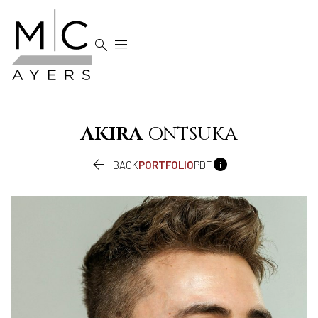


AKIRA
ONTSUKA


BACK
PORTFOLIO
PDF