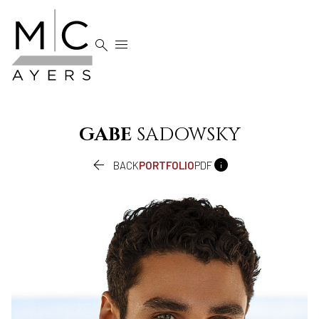


GABE
SADOWSKY


BACK
PORTFOLIO
PDF