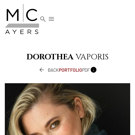


DOROTHEA
VAPORIS


BACK
PORTFOLIO
PDF