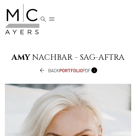


AMY
NACHBAR - SAG-AFTRA


BACK
PORTFOLIO
PDF